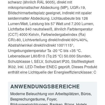
schwarz (ähnlich RAL 9005), direkt mit
mikroprismatischer Abdeckung (MP), UGR<19,
Bildschirmarbeitsplatz geeignet, indirekt mit opaler
seidenmatter Abdeckung. Lichtausbeute bis 126
Lumen/Watt, Leistung bis 57 Watt und 7.200 Lumen,
Lichtfarbe 840 neutralweiß, ähnlich Farbtemperatur
(CCT) 4000 Kelvin, Farbwiedergabeindex (Ra)
CRI>80, Lichtverteilung direkt/indirekt 60%/40%,
Abstrahlwinkel direkt/indirekt 100°/115°,
Umgebungstemperatur Ta -20 °C bis +35 °C.
Lebensdauer L80/B10 (Tq 25 °C) 50.000 Stunden,
Schutzklasse I, SELV, Schutzart IP20, Stoßfestigkeit
IK02. Inkl. LED-Treiber ENEC geprüft. Dieses Produkt
enthält eine Lichtquelle der Energieeffizienzklasse: C
ANWENDUNGSBEREICHE
Moderne Beleuchtung von Arbeitsplätzen, Büros,
Besprechungsräume, Foyer,
Bildungseinrichtungen, Banken, Büros, Hotels,