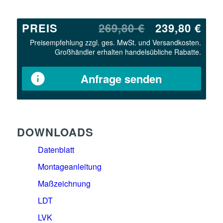
PREIS
269,80 €
239,80 €
Preisempfehlung zzgl. ges. MwSt. und Versandkosten.
Großhändler erhalten handelsübliche Rabatte.
Anfrage senden
DOWNLOADS
Datenblatt
Montageanleitung
Maßzeichnung
LDT
LVK