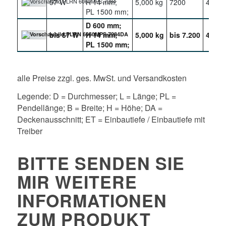
57 W
H 14 mm;
5,000 kg
7200
4000
PL 1500 mm;
D 600 mm;
bis 57 W
H 14 mm;
5,000 kg
bis 7.200
4000
PL 1500 mm;
alle Preise zzgl. ges. MwSt. und Versandkosten
Legende: D = Durchmesser; L = Länge; PL =
Pendellänge; B = Breite; H = Höhe; DA =
Deckenausschnitt; ET = Einbautiefe / Einbautiefe mit
Treiber
BITTE SENDEN SIE
MIR WEITERE
INFORMATIONEN
ZUM PRODUKT