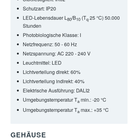
Schutzart:
IP20
LED-Lebensdauer L
/B
(T
25 °C) 50.000
80
10
q
Stunden
Photobiologische Klasse:
I
Netzfrequenz:
50 - 60 Hz
Netzspannung:
AC 220 - 240 V
Leuchtmittel:
LED
Lichtverteilung direkt:
60%
Lichtverteilung indirekt:
40%
Elektrische Ausführung:
DALI2
Umgebungstemperatur T
min.:
-20 °C
a
Umgebungstemperatur T
max.:
+35 °C
a
GEHÄUSE