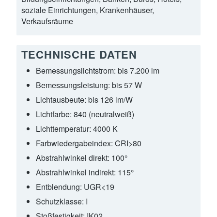
soziale Einrichtungen, Krankenhäuser,
Verkaufsräume
TECHNISCHE DATEN
Bemessungslichtstrom:
bis 7.200 lm
Bemessungsleistung:
bis 57 W
Lichtausbeute:
bis 126 lm/W
Lichtfarbe:
840 (neutralweiß)
Lichttemperatur:
4000 K
Farbwiedergabeindex:
CRI>80
Abstrahlwinkel direkt:
100°
Abstrahlwinkel indirekt:
115°
Entblendung:
UGR<19
Schutzklasse:
I
Stoßfestigkeit:
IK02