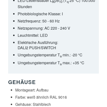
LED-Lebensdauer L
/B
(T
25 °C) 100.000
80
10
q
Stunden
Photobiologische Klasse:
I
Netzfrequenz:
50 - 60 Hz
Netzspannung:
AC 220 - 240 V
Leuchtmittel:
LED
Elektrische Ausführung:
DALI2 PUSH/SWITCH
Umgebungstemperatur T
min.:
-20 °C
a
Umgebungstemperatur T
max.:
+35 °C
a
GEHÄUSE
Montageart:
Aufbau
Farbe:
weiß ähnlich RAL 9016
Gehäuse:
Stahlblech