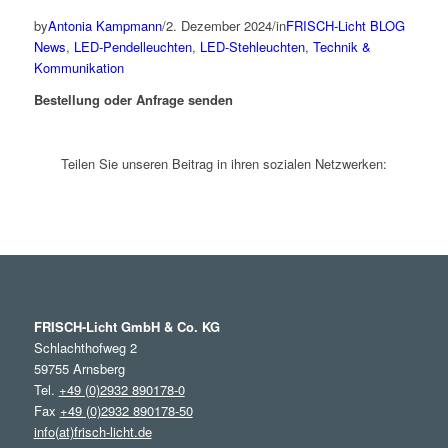
by
Antonia Kampmann
/
2. Dezember 2024
/
in
FRISCH-Licht BLOG
News
,
LED-Pendelleuchten
,
LED-Stehleuchten
,
Technik &
Kommunikation
Bestellung oder Anfrage senden
Teilen Sie unseren Beitrag in ihren sozialen Netzwerken:
FRISCH-Licht GmbH & Co. KG
Schlachthofweg 2
59755 Arnsberg
Tel.
+49 (0)2932 890178-0
Fax
+49 (0)2932 890178-50
info(at)frisch-licht.de