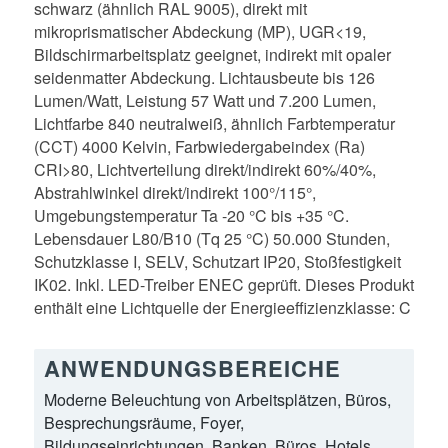
schwarz (ähnlich RAL 9005), direkt mit
mikroprismatischer Abdeckung (MP), UGR<19,
Bildschirmarbeitsplatz geeignet, indirekt mit opaler
seidenmatter Abdeckung. Lichtausbeute bis 126
Lumen/Watt, Leistung 57 Watt und 7.200 Lumen,
Lichtfarbe 840 neutralweiß, ähnlich Farbtemperatur
(CCT) 4000 Kelvin, Farbwiedergabeindex (Ra)
CRI>80, Lichtverteilung direkt/indirekt 60%/40%,
Abstrahlwinkel direkt/indirekt 100°/115°,
Umgebungstemperatur Ta -20 °C bis +35 °C.
Lebensdauer L80/B10 (Tq 25 °C) 50.000 Stunden,
Schutzklasse I, SELV, Schutzart IP20, Stoßfestigkeit
IK02. Inkl. LED-Treiber ENEC geprüft. Dieses Produkt
enthält eine Lichtquelle der Energieeffizienzklasse: C
ANWENDUNGSBEREICHE
Moderne Beleuchtung von Arbeitsplätzen, Büros,
Besprechungsräume, Foyer,
Bildungseinrichtungen, Banken, Büros, Hotels,