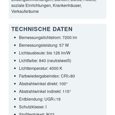
soziale Einrichtungen, Krankenhäuser,
Verkaufsräume
TECHNISCHE DATEN
Bemessungslichtstrom:
7200 lm
Bemessungsleistung:
57 W
Lichtausbeute:
bis 126 lm/W
Lichtfarbe:
840 (neutralweiß)
Lichttemperatur:
4000 K
Farbwiedergabeindex:
CRI>80
Abstrahlwinkel direkt:
100°
Abstrahlwinkel indirekt:
115°
Entblendung:
UGR<19
Schutzklasse:
I
Stoßfestigkeit:
IK02