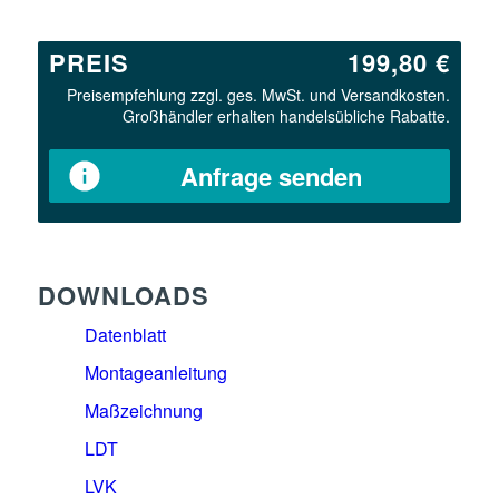
PREIS
199,80 €
Preisempfehlung zzgl. ges. MwSt. und Versandkosten.
Großhändler erhalten handelsübliche Rabatte.
Anfrage senden
DOWNLOADS
Datenblatt
Montageanleitung
Maßzeichnung
LDT
LVK