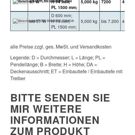
57 W
H 14 mm;
5,000 kg
7200
4000
PL 1500 mm;
D 600 mm;
bis 57 W
H 14 mm;
5,000 kg
bis 7.200
4000
PL 1500 mm;
alle Preise zzgl. ges. MwSt. und Versandkosten
Legende: D = Durchmesser; L = Länge; PL =
Pendellänge; B = Breite; H = Höhe; DA =
Deckenausschnitt; ET = Einbautiefe / Einbautiefe mit
Treiber
BITTE SENDEN SIE
MIR WEITERE
INFORMATIONEN
ZUM PRODUKT