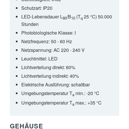
Schutzart:
IP20
LED-Lebensdauer L
/B
(T
25 °C) 50.000
80
10
q
Stunden
Photobiologische Klasse:
I
Netzfrequenz:
50 - 60 Hz
Netzspannung:
AC 220 - 240 V
Leuchtmittel:
LED
Lichtverteilung direkt:
60%
Lichtverteilung indirekt:
40%
Elektrische Ausführung:
schaltbar
Umgebungstemperatur T
min.:
-20 °C
a
Umgebungstemperatur T
max.:
+35 °C
a
GEHÄUSE