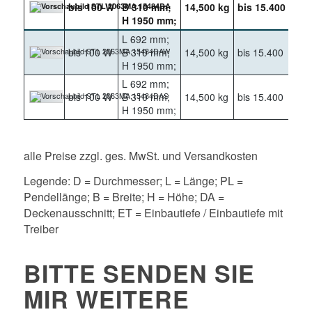
bis 100 W
B 310 mm;
14,500 kg
bis 15.400
400
H 1950 mm;
L 692 mm;
bis 100 W
B 310 mm;
14,500 kg
bis 15.400
400
H 1950 mm;
L 692 mm;
bis 100 W
B 310 mm;
14,500 kg
bis 15.400
400
H 1950 mm;
alle Preise zzgl. ges. MwSt. und Versandkosten
Legende: D = Durchmesser; L = Länge; PL =
Pendellänge; B = Breite; H = Höhe; DA =
Deckenausschnitt; ET = Einbautiefe / Einbautiefe mit
Treiber
BITTE SENDEN SIE
MIR WEITERE