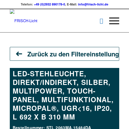
Telefon:
+49 (0)2932 890178-0
, E-Mail:
info@frisch-licht.de
Zurück zu den Filtereinstellungen
LED-STEHLEUCHTE,
DIREKT/INDIREKT, SILBER,
MULTIPOWER, TOUCH-
PANEL, MULTIFUNKTIONAL,
MICROPAL®, UGR<16, IP20,
L 692 X B 310 MM
Bestellnummer: STL 2063MA.15484DA