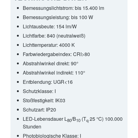
Bemessungslichtstrom:
bis 15.400 lm
Bemessungsleistung:
bis 100 W
Lichtausbeute:
154 lm/W
Lichtfarbe:
840 (neutralweiß)
Lichttemperatur:
4000 K
Farbwiedergabeindex:
CRI>80
Abstrahlwinkel direkt:
90°
Abstrahlwinkel indirekt:
110°
Entblendung:
UGR<16
Schutzklasse:
I
Stoßfestigkeit:
IK03
Schutzart:
IP20
LED-Lebensdauer L
/B
(T
25 °C) 100.000
80
10
q
Stunden
Photobiologische Klasse:
I