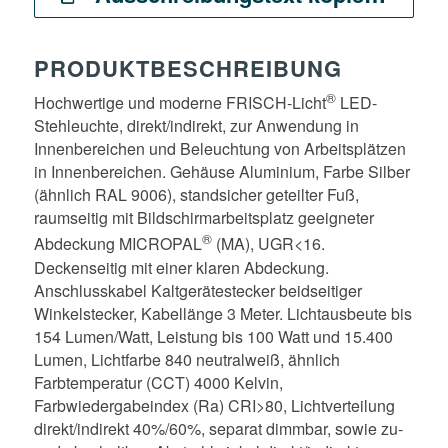
PRODUKTBESCHREIBUNG
®
Hochwertige und moderne FRISCH-Licht
LED-
Stehleuchte, direkt/indirekt, zur Anwendung in
Innenbereichen und Beleuchtung von Arbeitsplätzen
in Innenbereichen. Gehäuse Aluminium, Farbe Silber
(ähnlich RAL 9006), standsicher geteilter Fuß,
raumseitig mit Bildschirmarbeitsplatz geeigneter
®
Abdeckung MICROPAL
(MA), UGR<16.
Deckenseitig mit einer klaren Abdeckung.
Anschlusskabel Kaltgerätestecker beidseitiger
Winkelstecker, Kabellänge 3 Meter. Lichtausbeute bis
154 Lumen/Watt, Leistung bis 100 Watt und 15.400
Lumen, Lichtfarbe 840 neutralweiß, ähnlich
Farbtemperatur (CCT) 4000 Kelvin,
Farbwiedergabeindex (Ra) CRI>80, Lichtverteilung
direkt/indirekt 40%/60%, separat dimmbar, sowie zu-