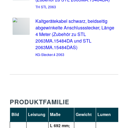
TH STL 2063
Kaltgerätekabel schwarz, beidseitig
abgewinkelte Anschlussstecker, Länge
4 Meter (Zubehör zu STL
2063MA.15484DA und STL
2063MA.15484DAS)
KG-Stecker.4 2063
PRODUKTFAMILIE
Bild
Leistung
Maße
Gewicht
Lumen
Kel
L 692 mm;