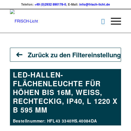
Telefon:
+49 (0)2932 890178-0
, E-Mail:
info@frisch-licht.de
Zurück zu den Filtereinstellungen
LED-HALLEN-
FLÄCHENLEUCHTE FÜR
HÖHEN BIS 16M, WEISS, R
ECHTECKIG, IP40, L 1220 X B
595 MM
Bestellnummer: HFL43 3340HS.40084DA