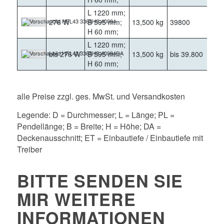
L 1220 mm;
276 W
B 595 mm;
13,500 kg
39800
400
H 60 mm;
L 1220 mm;
bis 276 W
B 595 mm;
13,500 kg
bis 39.800
400
H 60 mm;
alle Preise zzgl. ges. MwSt. und Versandkosten
Legende: D = Durchmesser; L = Länge; PL =
Pendellänge; B = Breite; H = Höhe; DA =
Deckenausschnitt; ET = Einbautiefe / Einbautiefe mit
Treiber
BITTE SENDEN SIE
MIR WEITERE
INFORMATIONEN