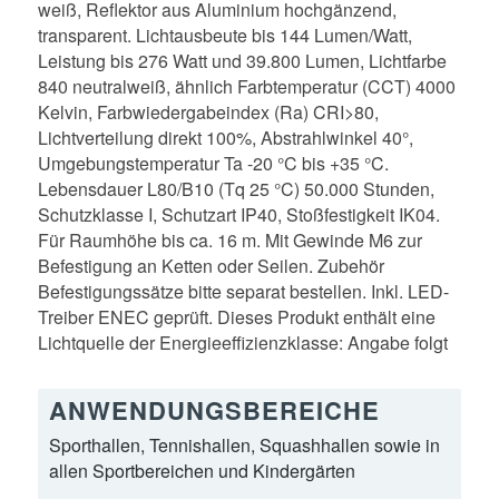
weiß, Reflektor aus Aluminium hochgänzend,
transparent. Lichtausbeute bis 144 Lumen/Watt,
Leistung bis 276 Watt und 39.800 Lumen, Lichtfarbe
840 neutralweiß, ähnlich Farbtemperatur (CCT) 4000
Kelvin, Farbwiedergabeindex (Ra) CRI>80,
Lichtverteilung direkt 100%, Abstrahlwinkel 40°,
Umgebungstemperatur Ta -20 °C bis +35 °C.
Lebensdauer L80/B10 (Tq 25 °C) 50.000 Stunden,
Schutzklasse I, Schutzart IP40, Stoßfestigkeit IK04.
Für Raumhöhe bis ca. 16 m. Mit Gewinde M6 zur
Befestigung an Ketten oder Seilen. Zubehör
Befestigungssätze bitte separat bestellen. Inkl. LED-
Treiber ENEC geprüft. Dieses Produkt enthält eine
Lichtquelle der Energieeffizienzklasse: Angabe folgt
ANWENDUNGSBEREICHE
Sporthallen, Tennishallen, Squashhallen sowie in
allen Sportbereichen und Kindergärten