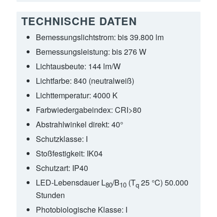
TECHNISCHE DATEN
Bemessungslichtstrom:
bis 39.800 lm
Bemessungsleistung:
bis 276 W
Lichtausbeute:
144 lm/W
Lichtfarbe:
840 (neutralweiß)
Lichttemperatur:
4000 K
Farbwiedergabeindex:
CRI>80
Abstrahlwinkel direkt:
40°
Schutzklasse:
I
Stoßfestigkeit:
IK04
Schutzart:
IP40
LED-Lebensdauer L
/B
(T
25 °C) 50.000
80
10
q
Stunden
Photobiologische Klasse:
I