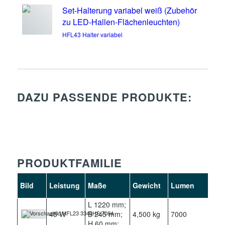
Set-Halterung variabel weiß (Zubehör
zu LED-Hallen-Flächenleuchten)
HFL43 Halter variabel
DAZU PASSENDE PRODUKTE:
PRODUKTFAMILIE
Bild
Leistung
Maße
Gewicht
Lumen
Kel
L 1220 mm;
45 W
B 245 mm;
4,500 kg
7000
400
H 60 mm;