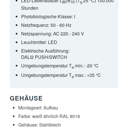
LED-Lebensdauer L
/B
(T
25 °C) 100.000
80
10
q
Stunden
Photobiologische Klasse:
I
Netzfrequenz:
50 - 60 Hz
Netzspannung:
AC 220 - 240 V
Leuchtmittel:
LED
Elektrische Ausführung:
DALI2 PUSH/SWITCH
Umgebungstemperatur T
min.:
-20 °C
a
Umgebungstemperatur T
max.:
+35 °C
a
GEHÄUSE
Montageart:
Aufbau
Farbe:
weiß ähnlich RAL 9016
Gehäuse:
Stahlblech