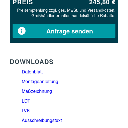
PREIS
245,80 €
Preisempfehlung zzgl. ges. MwSt. und Versandkosten.
Großhändler erhalten handelsübliche Rabatte.
Anfrage senden
DOWNLOADS
Datenblatt
Montageanleitung
Maßzeichnung
LDT
LVK
Ausschreibungstext