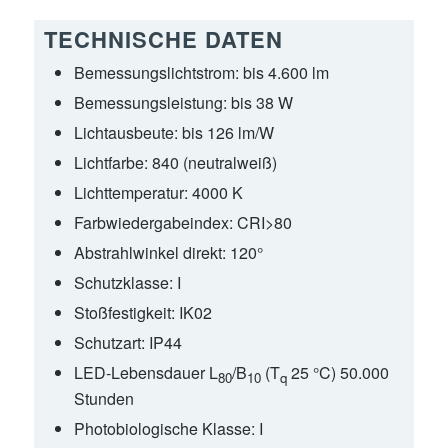
TECHNISCHE DATEN
Bemessungslichtstrom:
bis 4.600 lm
Bemessungsleistung:
bis 38 W
Lichtausbeute:
bis 126 lm/W
Lichtfarbe:
840 (neutralweiß)
Lichttemperatur:
4000 K
Farbwiedergabeindex:
CRI>80
Abstrahlwinkel direkt:
120°
Schutzklasse:
I
Stoßfestigkeit:
IK02
Schutzart:
IP44
LED-Lebensdauer L
/B
(T
25 °C) 50.000
80
10
q
Stunden
Photobiologische Klasse:
I