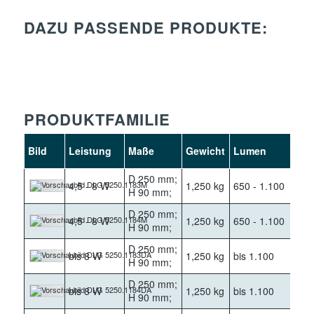
DAZU PASSENDE PRODUKTE:
PRODUKTFAMILIE
Bild
Leistung
Maße
Gewicht
Lumen
Ke
D 250 mm;
4,5 - 8 W
1,250 kg
650 - 1.100
30
H 90 mm;
D 250 mm;
4,5 - 8 W
1,250 kg
650 - 1.100
40
H 90 mm;
D 250 mm;
bis 8 W
1,250 kg
bis 1.100
30
H 90 mm;
D 250 mm;
bis 8 W
1,250 kg
bis 1.100
40
H 90 mm;