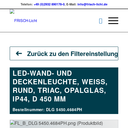
Telefon:
+49 (0)2932 890178-0
, E-Mail:
info@frisch-licht.de
Zurück zu den Filtereinstellungen
LED-WAND- UND
DECKENLEUCHTE, WEISS, R
UND, TRIAC, OPALGLAS, I
P44, D 450 MM
Bestellnummer: DLG 5450.4684PH