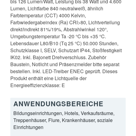
bis 126 Lumen/Watt, Leistung bis 38 Watt und 4.600
Lumen, Lichtfarbe 840 neutralweiß, ähnlich
Farbtemperatur (CCT) 4000 Kelvin,
Farbwiedergabeindex (Ra) CRI>80, Lichtverteilung
direkt/indirekt 81%/19%, Abstrahlwinkel 120°,
Umgebungstemperatur Ta -20 °C bis +35 °C.
Lebensdauer L80/B10 (Tq 25 °C) 50.000 Stunden,
Schutzklasse I, SELV, Schutzart IP44, Stoßfestigkeit
IK02. Inkl. Bajonett Drehverschluss. Zubehör
Baustein, Notlicht und Präsenzmelder bitte separat
bestellen. Inkl. LED-Treiber ENEC geprüft. Dieses
Produkt enthält eine Lichtquelle der
Energieeffizienzklasse: E
ANWENDUNGSBEREICHE
Bildungseinrichtungen, Hotels, Verkaufsräume,
Treppenhäuser, Flure, Krankenhäuser, soziale
Einrichtungen