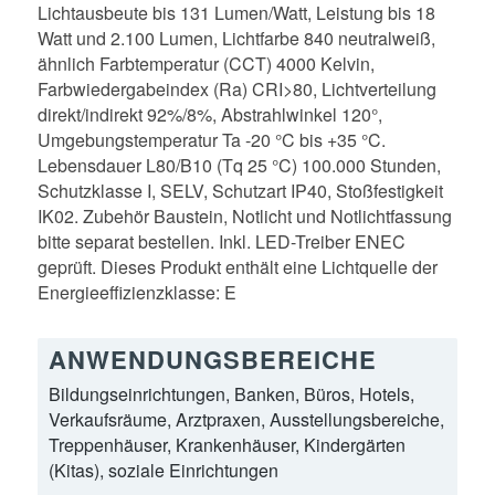
Lichtausbeute bis 131 Lumen/Watt, Leistung bis 18
Watt und 2.100 Lumen, Lichtfarbe 840 neutralweiß,
ähnlich Farbtemperatur (CCT) 4000 Kelvin,
Farbwiedergabeindex (Ra) CRI>80, Lichtverteilung
direkt/indirekt 92%/8%, Abstrahlwinkel 120°,
Umgebungstemperatur Ta -20 °C bis +35 °C.
Lebensdauer L80/B10 (Tq 25 °C) 100.000 Stunden,
Schutzklasse I, SELV, Schutzart IP40, Stoßfestigkeit
IK02. Zubehör Baustein, Notlicht und Notlichtfassung
bitte separat bestellen. Inkl. LED-Treiber ENEC
geprüft. Dieses Produkt enthält eine Lichtquelle der
Energieeffizienzklasse: E
ANWENDUNGSBEREICHE
Bildungseinrichtungen, Banken, Büros, Hotels,
Verkaufsräume, Arztpraxen, Ausstellungsbereiche,
Treppenhäuser, Krankenhäuser, Kindergärten
(Kitas), soziale Einrichtungen