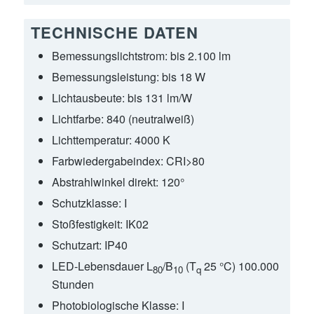
TECHNISCHE DATEN
Bemessungslichtstrom:
bis 2.100 lm
Bemessungsleistung:
bis 18 W
Lichtausbeute:
bis 131 lm/W
Lichtfarbe:
840 (neutralweiß)
Lichttemperatur:
4000 K
Farbwiedergabeindex:
CRI>80
Abstrahlwinkel direkt:
120°
Schutzklasse:
I
Stoßfestigkeit:
IK02
Schutzart:
IP40
LED-Lebensdauer L
/B
(T
25 °C) 100.000
80
10
q
Stunden
Photobiologische Klasse:
I