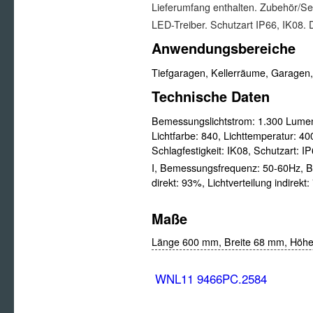
Lieferumfang enthalten. Zubehör/Se
LED-Treiber. Schutzart IP66, IK08. D
Anwendungsbereiche
Tiefgaragen, Kellerräume, Garagen,
Technische Daten
Bemessungslichtstrom:
1.300 Lume
Lichtfarbe:
840,
Lichttemperatur:
40
Schlagfestigkeit:
IK08,
Schutzart:
IP
I,
Bemessungsfrequenz:
50-60Hz,
B
direkt:
93%,
Lichtverteilung indirekt:
Maße
Länge 600 mm,
Breite 68 mm, Höh
WNL11 9466PC.2584