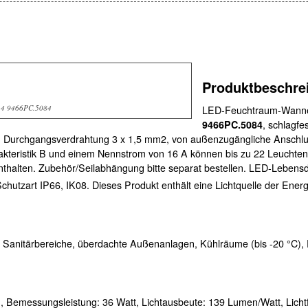
Produktbeschre
4 9466PC.5084
LED-Feuchtraum-Wann
9466PC.5084
, schlagf
, Durchgangsverdrahtung 3 x 1,5 mm2, von außenzugängliche Anschl
rakteristik B und einem Nennstrom von 16 A können bis zu 22 Leuchte
nthalten. Zubehör/Seilabhängung bitte separat bestellen. LED-Lebens
chutzart IP66, IK08. Dieses Produkt enthält eine Lichtquelle der Energ
 Sanitärbereiche, überdachte Außenanlagen, Kühlräume (bis -20 °C),
n,
Bemessungsleistung:
36 Watt,
Lichtausbeute:
139 Lumen/Watt,
Lich