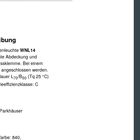
ibung
enleuchte
WNL14
este Abdeckung und
ussklemme. Bei einem
n angeschlossen werden.
dauer L
/B
(Tq 25 °C)
70
50
ieeffizienzklasse: C
 Parkhäuser
tfarbe:
840,