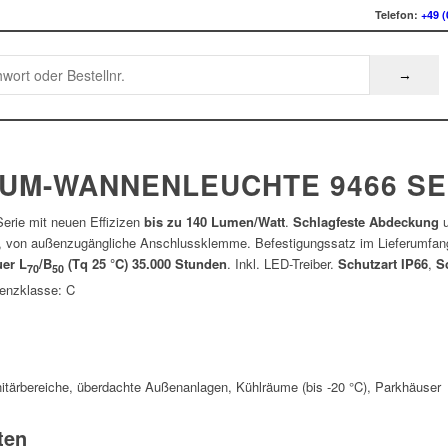
Telefon:
+49 (
UM-WANNENLEUCHTE 9466 SE
rie mit neuen Effizizen
bis zu 140 Lumen/Watt
.
Schlagfeste Abdeckung
u
, von außenzugängliche Anschlussklemme. Befestigungssatz im Lieferumfang
er L
/B
(Tq 25 °C) 35.000 Stunden
. Inkl. LED-Treiber.
Schutzart IP66
,
S
70
50
zienzklasse: C
itärbereiche, überdachte Außenanlagen, Kühlräume (bis -20 °C), Parkhäuser
ten