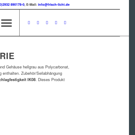
0)2932 890178-0
, E-Mail:
info@frisch-licht.de
RIE
nd Gehäuse hellgrau aus Polycarbonat,
 enthalten. Zubehör/Seilabhängung
chlagfestigkeit
IK08
. Dieses Produkt