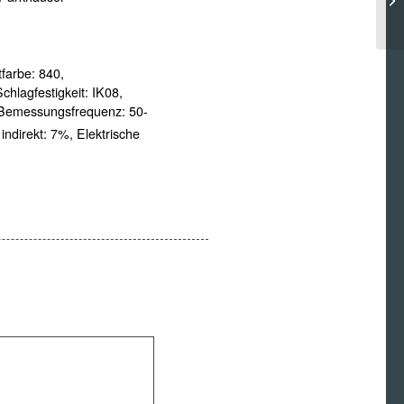
tfarbe:
840,
Schlagfestigkeit:
IK08,
Bemessungsfrequenz:
50-
 indirekt:
7%,
Elektrische