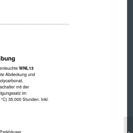
ibung
enleuchte
WNL13
este Abdeckung und
olycarbonat,
chalter mit der
tigungssatz im
°C) 35.000 Stunden. Inkl.
 Parkhäuser