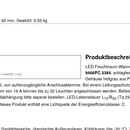
 60 mm,
Gewicht:
0,55 kg
Produktbeschre
LED-Feuchtraum-Wann
9466PC.3384
, schlagf
3 9466PC.3384
Gehäuse hellgrau aus P
, von außenzugängliche Anschlussklemme. Bei einem Leitungsschutzs
rom von 16 A können bis zu 32 Leuchten angeschlossen werden. Befes
ilabhängung bitte separat bestellen. LED-Lebensdauer L
/B
(Tq 25 
70
50
ieses Produkt enthält eine Lichtquelle der Energieeffizienzklasse: C
 Sanitärbereiche, überdachte Außenanlagen, Kühlräume (bis -20 °C),