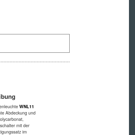
ibung
enleuchte
WNL11
este Abdeckung und
olycarbonat,
chalter mit der
tigungssatz im