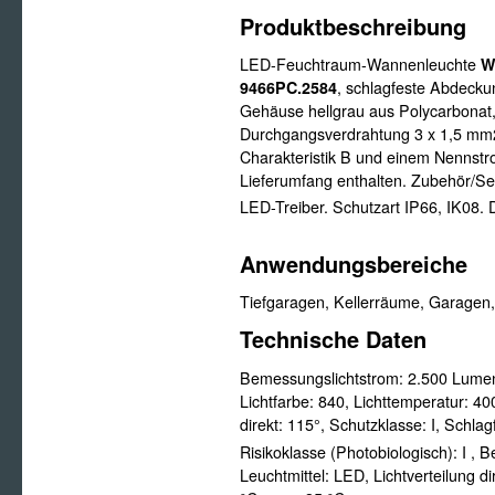
Produktbeschreibung
LED-Feuchtraum-Wannenleuchte
W
9466PC.2584
, schlagfeste Abdeck
Gehäuse hellgrau aus Polycarbonat
Durchgangsverdrahtung 3 x 1,5 mm2
Charakteristik B und einem Nennst
Lieferumfang enthalten. Zubehör/Se
LED-Treiber. Schutzart IP66, IK08. D
Anwendungsbereiche
Tiefgaragen, Kellerräume, Garagen,
Technische Daten
Bemessungslichtstrom:
2.500 Lume
Lichtfarbe:
840,
Lichttemperatur:
40
direkt:
115°,
Schutzklasse:
I,
Schlagf
Risikoklasse (Photobiologisch): I
,
B
Leuchtmittel:
LED,
Lichtverteilung di