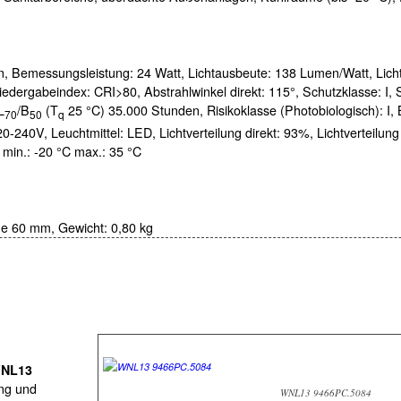
n,
Bemessungsleistung:
24 Watt,
Lichtausbeute:
138 Lumen/Watt,
Lich
iedergabeindex:
CRI>80,
Abstrahlwinkel direkt:
115°,
Schutzklasse:
I,
L
/B
(T
25 °C) 35.000 Stunden, Risikoklasse (Photobiologisch):
I,
70
50
q
20-240V,
Leuchtmittel:
LED,
Lichtverteilung direkt:
93%,
Lichtverteilung
 min.:
-20 °C
max.:
35 °C
e 60 mm,
Gewicht:
0,80 kg
NL13
ung und
WNL13 9466PC.5084