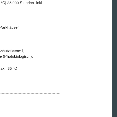
°C) 35.000 Stunden. Inkl.
 Parkhäuser
Schutzklasse:
I,
e (Photobiologisch):
g
ax.:
35 °C