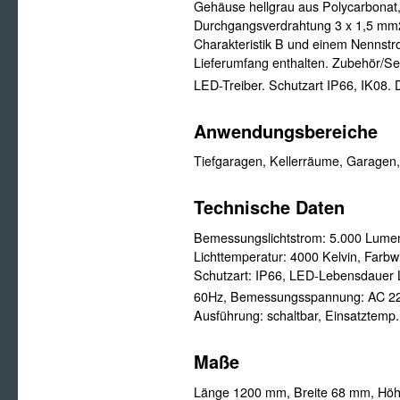
Gehäuse hellgrau aus Polycarbonat
Durchgangsverdrahtung 3 x 1,5 mm2
Charakteristik B und einem Nennst
Lieferumfang enthalten. Zubehör/Se
LED-Treiber. Schutzart IP66, IK08. D
Anwendungsbereiche
Tiefgaragen, Kellerräume, Garagen,
Technische Daten
Bemessungslichtstrom:
5.000 Lume
Lichttemperatur:
4000 Kelvin,
Farbw
Schutzart:
IP66,
LED-Lebensdauer 
60Hz,
Bemessungsspannung:
AC 2
Ausführung:
schaltbar,
Einsatztemp.
Maße
Länge 1200 mm, Breite 68 mm, Hö