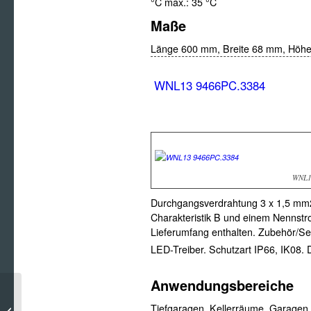
°C
max.:
35 °C
Maße
Länge 600 mm,
Breite 68 mm,
Höhe
WNL13 9466PC.3384
WNL1
Durchgangsverdrahtung 3 x 1,5 mm2
Charakteristik B und einem Nennst
Lieferumfang enthalten. Zubehör/Se
LED-Treiber. Schutzart IP66, IK08. D
Anwendungsbereiche
Ökodesign
Tiefgaragen, Kellerräume, Garagen,
Energieeffizienzklassen