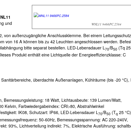
NL11
ung und
WNL11 9466PC.2584
,
, von außenzugängliche Anschlussklemme. Bei einem Leitungsschutzs
rom von 16 A können bis zu 42 Leuchten angeschlossen werden. Befes
ilabhängung bitte separat bestellen. LED-Lebensdauer L
/B
(Tq 25 
70
50
ieses Produkt enthält eine Lichtquelle der Energieeffizienzklasse: C
 Sanitärbereiche, überdachte Außenanlagen, Kühlräume (bis -20 °C),
n,
Bemessungsleistung:
18 Watt,
Lichtausbeute:
139 Lumen/Watt,
00 Kelvin,
Farbwiedergabeindex:
CRI>80,
Abstrahlwinkel
estigkeit:
IK08,
Schutzart:
IP66,
LED-Lebensdauer L
/B
(T
25 °C)
70
50
q
emessungsfrequenz:
50-60Hz,
Bemessungsspannung:
AC 220-240V,
rekt:
93%,
Lichtverteilung indirekt:
7%,
Elektrische Ausführung:
schaltb