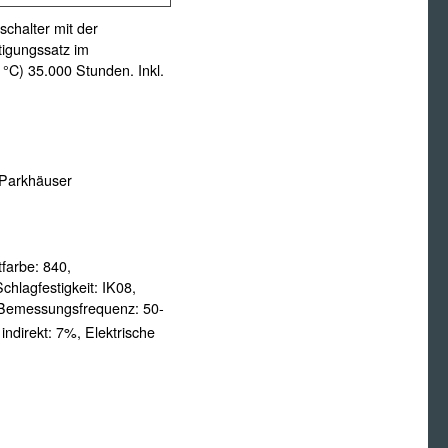
chalter mit der
tigungssatz im
°C) 35.000 Stunden. Inkl.
 Parkhäuser
tfarbe:
840,
Schlagfestigkeit:
IK08,
Bemessungsfrequenz:
50-
 indirekt:
7%,
Elektrische