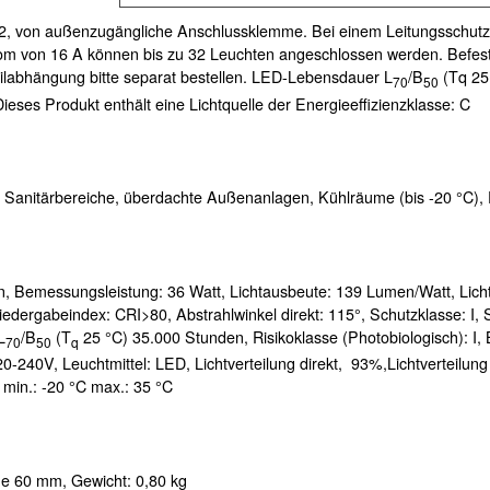
,
, von außenzugängliche Anschlussklemme. Bei einem Leitungsschutzs
rom von 16 A können bis zu 32 Leuchten angeschlossen werden. Befes
ilabhängung bitte separat bestellen. LED-Lebensdauer L
/B
(Tq 25 
70
50
ieses Produkt enthält eine Lichtquelle der Energieeffizienzklasse: C
 Sanitärbereiche, überdachte Außenanlagen, Kühlräume (bis -20 °C),
n,
Bemessungsleistung:
36 Watt,
Lichtausbeute:
139 Lumen/Watt,
Lich
iedergabeindex:
CRI>80,
Abstrahlwinkel direkt:
115°,
Schutzklasse:
I,
L
/B
(T
25 °C) 35.000 Stunden, Risikoklasse (Photobiologisch):
I,
70
50
q
20-240V,
Leuchtmittel:
LED,
Lichtverteilung direkt,
93%,
Lichtverteilung
 min.:
-20 °C
max.:
35 °C
he 60 mm,
Gewicht:
0,80 kg