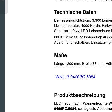
Hinweissymbole
Technische Daten
Bemessungslichtstrom:
3.300 Lume
Lichttemperatur:
4000 Kelvin,
Farbw
Schutzart:
IP66,
LED-Lebensdauer 
60Hz,
Bemessungsspannung:
AC 2
Ausführung:
schaltbar,
Einsatztemp.
Maße
Länge 1200 mm,
Breite 68 mm,
Höh
WNL13 9466PC.5084
Produktbeschreibung
LED-Feuchtraum-Wannenleuchte
W
9466PC.5084
, schlagfeste Abdeck