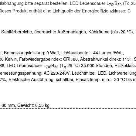
ilabhängung bitte separat bestellen. LED-Lebensdauer L
/B
(Tq 25 
70
50
ieses Produkt enthält eine Lichtquelle der Energieeffizienzklasse: C
 Sanitärbereiche, überdachte Außenanlagen, Kühlräume (bis -20 °C),
n,
Bemessungsleistung:
9 Watt,
Lichtausbeute:
144 Lumen/Watt,
00 Kelvin,
Farbwiedergabeindex:
CRI>80,
Abstrahlwinkel direkt:
115°,
66,
LED-Lebensdauer L
/B
(T
25 °C) 35.000 Stunden, Risikoklass
70
50
q
emessungsspannung:
AC 220-240V,
Leuchtmittel:
LED,
Lichtverteilun
7%,
Elektrische Ausführung:
schaltbar,
Einsatztemp. min.:
-20 °C bis
m
e 60 mm, Gewicht:
0,55 kg